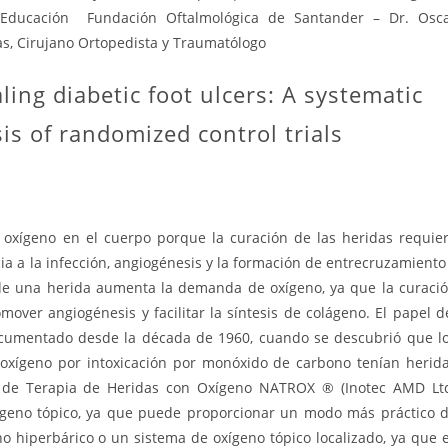
 Educación Fundación Oftalmológica de Santander – Dr. Osc
s, Cirujano Ortopedista y Traumatólogo
ling diabetic foot ulcers: A systematic
is of randomized control trials
oxígeno en el cuerpo porque la curación de las heridas requie
a a la infección, angiogénesis y la formación de entrecruzamiento
a de una herida aumenta la demanda de oxígeno, ya que la curaci
omover angiogénesis y facilitar la síntesis de colágeno. El papel d
documentado desde la década de 1960, cuando se descubrió que l
oxígeno por intoxicación por monóxido de carbono tenían herid
 de Terapia de Heridas con Oxígeno NATROX ® (Inotec AMD Lt
oxígeno tópico, ya que puede proporcionar un modo más práctico 
 hiperbárico o un sistema de oxígeno tópico localizado, ya que 