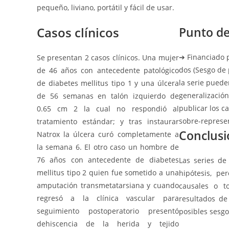
pequeño, liviano, portátil y fácil de usar.
Casos clínicos
Punto de 
➔ Financiado p
Se presentan 2 casos clínicos. Una mujer
dos (Sesgo de 
de 46 años con antecedente patológico
la serie puede
de diabetes mellitus tipo 1 y una úlcera
generalización
de 56 semanas en talón izquierdo de
publicar los c
0.65 cm 2 la cual no respondió al
sobre-represen
tratamiento estándar; y tras instaurar
Conclusió
Natrox la úlcera curó completamente a
la semana 6. El otro caso un hombre de
76 años con antecedente de diabetes
Las series de
mellitus tipo 2 quien fue sometido a una
hipótesis, pe
amputación transmetatarsiana y cuando
causales o to
regresó a la clínica vascular para
resultados de
seguimiento postoperatorio presentó
posibles sesgo
dehiscencia de la herida y tejido