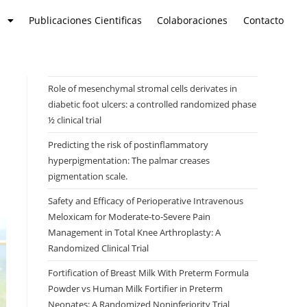
d
Publicaciones Cientificas
Colaboraciones
Contacto
Role of mesenchymal stromal cells derivates in
diabetic foot ulcers: a controlled randomized phase
½ clinical trial
Predicting the risk of postinflammatory
hyperpigmentation: The palmar creases
pigmentation scale.
Safety and Efficacy of Perioperative Intravenous
Meloxicam for Moderate-to-Severe Pain
Management in Total Knee Arthroplasty: A
Randomized Clinical Trial
Fortification of Breast Milk With Preterm Formula
Powder vs Human Milk Fortifier in Preterm
Neonates: A Randomized Noninferiority Trial