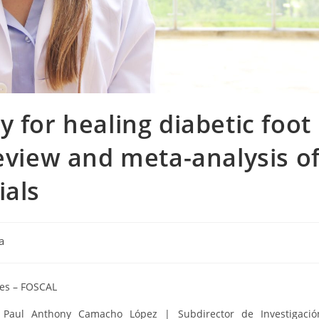
 for healing diabetic foot
review and meta-analysis o
ials
a
es – FOSCAL
:
Paul Anthony Camacho López | Subdirector de Investigació